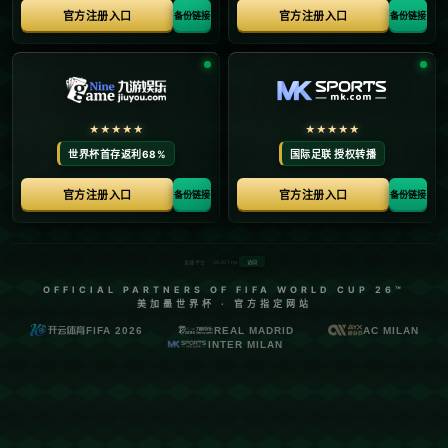
历史性的“零的突破”！
### **深挖主场亮相背后的意义**
在足球发展中，主场不仅是球队的灵魂，也是粉丝的
精神寄托。长春亚泰作为中国足球的重要代表，主场
的迟迟亮相不仅关乎球迷的观赛体验，也对区域经
济、城市形象提升具有重要作用。**“零的突破”**不仅
指比赛成绩的跨越，更寄托着长春亚泰将主场建设与
足球文化推广结合的雄心，为东北足球发展注入新的
活力。
长春虽地处寒冷的北方，但亚泰多年来在中超的拼搏
精神如同冬日暖阳，赢得了全国众多球迷的信任与支