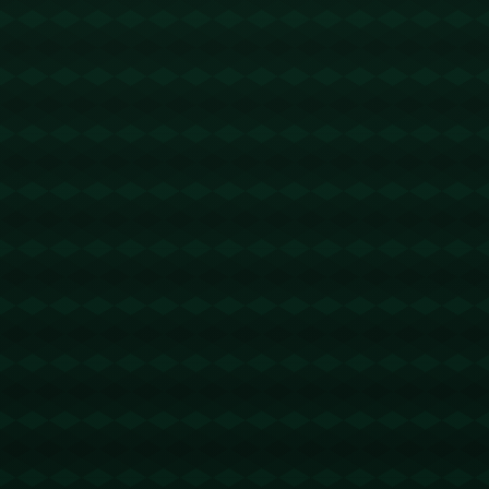
诺，他们也有望在联赛层面实现成绩上的突破，为东
北足球树立攻坚榜样**。届时，伴随这一支东北劲旅的
主场首次亮相，球迷们也将见证一场历史性的“零的突
破”。
**关键词：长春亚泰、主场亮相、足球发展、零的突
破、主场建设、东北足球文化**
版权声明：
本站文章如无特别标注，均为本站原创文
章，于2025-09-29，由
Tzpv0IqhdPujG85b
发表，共
1319个字。
转载请注明出处：
Tzpv0IqhdPujG85b，如有疑问，请
联系我们
本文地址：
https://www.yanjiewy.com/post/507.html