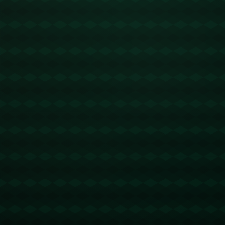
世预赛中澳大战一触即发，铁血
捕捉，被部分网友解读为他在赛
球迷支持国足一定走出低谷.
场上对国家队...
**世预赛中澳大战一触即发，铁
血球迷支持国足一定走出低谷**
在足球赛场上，亚洲地区向来不
1572
2025-10-08
乏激烈对抗，其中尤以中国与澳
大利亚的较量最为激动人心。在
C罗与乔治娜：为何霸道总裁会爱
即将到来的世预赛中，这一场“中
上一位阿根廷人.
澳大战”引发了无...
# C罗与乔治娜：为何霸道总裁会
爱上一位阿根廷人？ 每一段传奇
爱情背后，或许都藏着一个关于
1651
2025-10-05
命运、性格与吸引力的故事。而
当这段爱情的主角是世界足坛超
哈蘭德傳射建功破梅西姆巴佩紀
级明星**克里斯蒂亚诺·罗纳尔多
錄 突破魔咒帶隊首勝拜仁.
（C罗）**与...
**哈兰德：打破魔咒，成就新纪
元** 在世界足球的舞台上，总有
一些比赛和记录令人难以忘怀。
1022
2025-10-03
当年轻的挪威前锋埃尔林·哈兰德
在一场激烈的对决中，以**传射