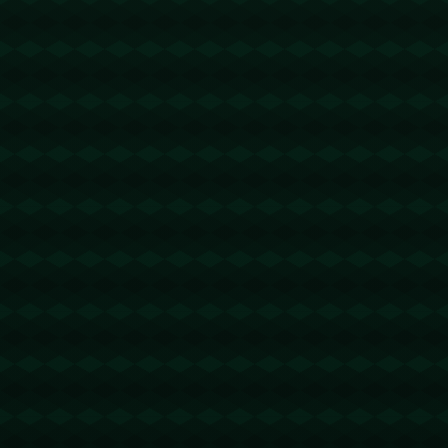
快连VPN官网
@回复
2026-03-11 17:44:32
楼主好聪明啊！https://www.kuailian-
cn.it.com
谷歌浏览器
@回复
2026-03-12 04:28:00
楼上的心情不错啊！https://chrome-
cn.it.com
wps官网下载
@回复
2026-03-13 02:41:36
楼主英明！https://co-wps.it.com
1.5trx转账
@回复
2026-03-14 17:26:25
能量闪租 - 2 TRX=1次转账次数 直接节省