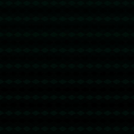
Lf5 】转错请联系TG:@TrxEm
trx能量租赁
@回复
2026-04-20 02:05:02
u地址转错 【
TGdC8ipCkS3AqeNDkKK4conZy8ZG3Sm
MZw 】转错请联系TG:@TrxEm
波场能量租赁
@回复
2026-04-21 10:24:54
u地址转错 【
TCE97GvfzV5pWa99mnh3MhmPnyBSVJg
bZf 】转错请联系TG:@TrxEm
trx能量租赁
@回复
2026-04-22 01:04:19
u地址转错 【