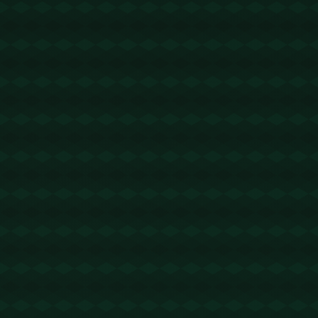
爱游戏官方网站：[运动一起赢]全国短道速滑冠军赛在内蒙古
呼和浩特圆满落幕.
886
2026 / 04 / 21
“曼联校长应该被捕” – 斯科特·麦克托米尼如何证明老板是错误
的，并成为那不勒斯的“新马拉多纳”.