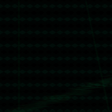
6】转错请联系TG:@TrxEm
trx能量租赁
@回复
2026-05-12 23:29:52
u地址转错
【TRS1XXAEx3dnTMufsUXunqWNhmdE
hrp1Zd】转错请联系TG:@TrxEm
波场能量租赁
@回复
2026-05-15 17:23:22
u地址转错
【TL3EzTYSBKgbhuUQsK3nz5KJve63m
QuRcp】转错请联系TG:@TrxEm
波场能量租赁
@回复
2026-05-16 05:21:28
u地址转错 【