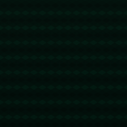
【TL43ajp2xRQ6xXr1gxyZv1yd6mSzMCU
SXj】转 2 TRX即可0手续费转账!TG机器
人: @jzzTRXbot 官网: https://jzztrx.com
helloworld
@回复
2026-03-15 16:03:50
坚持回帖！https://www.ai-helloworlds.com
快连VPN下载
@回复
2026-03-16 09:15:35
看了这么多帖子，第一次看看到这么有内涵
的！https://www.kuailian-cn.it.com
快连VPN下载
@回复
2026-03-18 13:39:03
视死如归的架势啊！https://kuailian-
pc.it.com