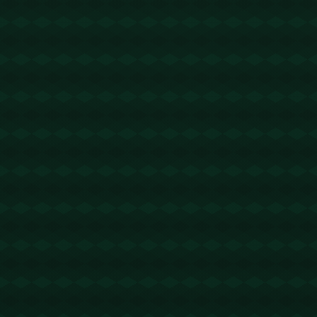
quickq
@回复
2026-01-07 19:54:42
很经典，收藏了！https://www.quickq9.com
谷歌浏览器
@回复
2026-03-04 01:25:46
收藏了，怕楼主删了！https://www.chrome-
cn.it.com
wps下载
@回复
2026-03-04 05:32:24
哥回复的不是帖子，是寂寞！
https://www.pcs-wps.net
有道翻译下载
@回复
2026-03-04 19:24:57
收藏了，怕楼主删了！https://fanyi-
youdao.it.com