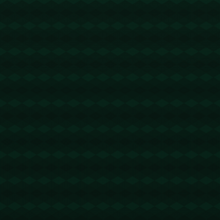
有道翻译下载
@回复
2026-03-08 11:42:54
收藏了，怕楼主删了！https://youdao-
pc.it.com
快连VPN
@回复
2026-03-09 07:26:38
论坛的帖子越来越有深度了！https://web-
kuailian.it.com
0.8trx转账
@回复
2026-03-10 02:43:48
免费转账波场网络的USDT - 1.5 TRX=1次
转账次数 直接节省80%!无视对方有没有U
或者是否交易所- 复制地址
【THXfhfV6ThhYzt7d8mm4KL3dE5LWBb