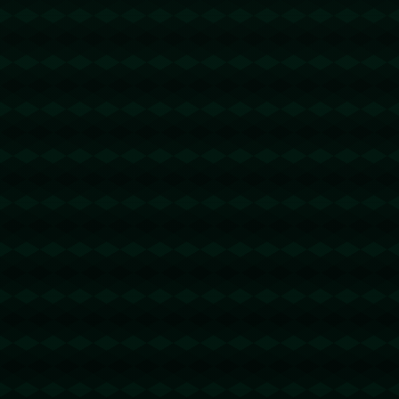
快连VPN
@回复
2026-03-19 02:22:09
收藏了，楼主加油！https://www.kuailian-
cn.it.com
有道翻译下载
@回复
2026-03-19 10:03:40
论坛人气好旺！https://youdao-pc.it.com
谷歌浏览器官网
@回复
2026-03-19 18:43:26
顶！顶！顶！https://win-google.com.cn
有道翻译
@回复
2026-03-20 12:18:11
论坛的人气不行了！https://pc-
youdao.it.com