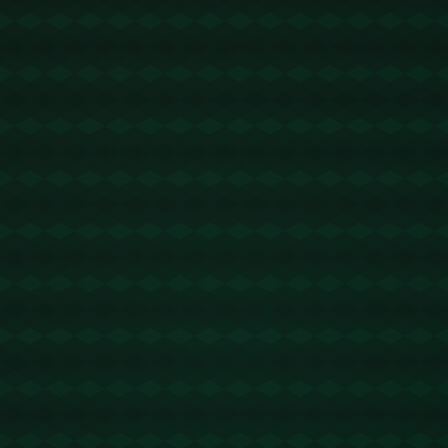
顾一下此前的一个案例：在几年前，某家俱乐部因球
员集体违反行为准则而被欧足联罚款，并被限制参加
数场重要比赛。这不仅让球队在短期内难以恢复士
气，也影响了他们在球迷心中的形象。同样地，如果
皇马球员调查结果属实，他们将面临类似的后果。
**对未来比赛的潜在影响**
随着调查不断深入，此事件无疑将对皇马和整个欧洲
足球圈产生重大影响。首先，球员们可能会更加谨慎
地约束自己的行为，以免给球队带来不必要的麻烦。
而**欧足联**也有可能通过此次调查，进一步细化和严
格行为规范，以确保比赛的公平性爱游戏登录入口。
同时，广大球迷和公众也将从中看到比赛道德的重要