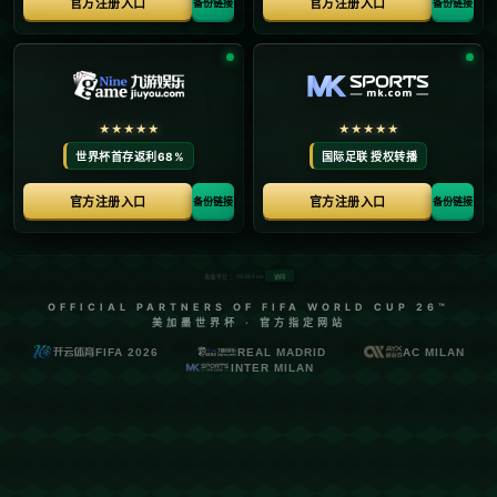
**皇马球员与不当行为的联系**
皇马作为全球最著名的足球俱乐部之一，他们的球员
一直处于公众的聚光灯下。不管是在球场上的成绩还
是场外的行为，皇马的举动都能迅速成为媒体报道的
焦点。此次**欧足联**调查的触发点，据称与某些球员
在比赛中的不当行为有关，例如涉嫌恶意犯规或攻击
性语言，这些行为可能违反了欧足联组织的行为准
则。
**行为准则与欧足联的角色**
**欧足联**作为欧洲足球的管理机构，对于球员的行为
规范有极为严格的规定。所有参赛队伍的球员都需严
格遵守这些规范，以确保比赛的公平和体育精神。对