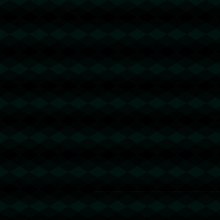
发布评论
暂时没
关注我们
联系我