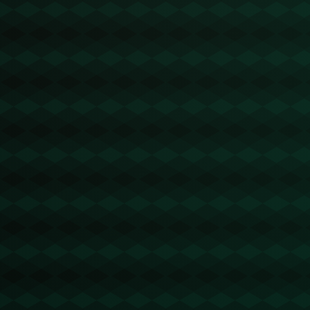
**狼队的成功背后：团队协作与战术调整**
对比之下，狼队成功的关键在于球队的整体协作
度调动球员，通过灵活的换人和定位球战术，屡
队凝聚力和不屈的战斗精神，也是他们不断取胜
**结语**
此番狼队的成功与升班马的失利，值得每一个热
境、灵活调整是球队能否立足英超的重要因素爱
他们重回胜利轨道的制胜法宝。希望升班马们也
版权声明：
本站文章如无特别标注，均为本站原创文
字。