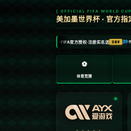
首页
英超
首页
欧洲
文章正文
爱游戏登录入口：狼走了?狼队3轮吃
Tzpv0IqhdPujG85b
在英超赛场上，竞争从未如此激烈，**狼队**
不定，但他们在最近三轮比赛中获得了6分，成
创，共丢12球，比赛结果可谓一片惨淡。本文
提供一份深度解读。
**狼队重获新生：三轮拿下6分**