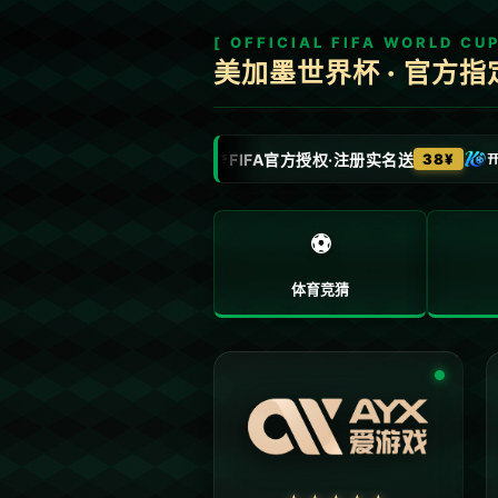
首页
英超
首页
足联
文章正文
米体：费耶诺德无意买断
Tzpv0IqhdPujG85b
**前言：** 在足球世界里，球员的转会和租借
近，费耶诺德决定不买断法昆多-冈萨雷斯的消
结束后重返尤文图斯，引发了各方对于其未来发
**主题：费耶诺德决定不买断冈萨雷斯，重返尤
法昆多-冈萨雷斯曾被视为费耶诺德的重要引援