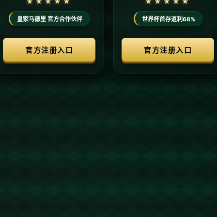
决定不仅关系到冈萨雷斯的职业生涯，还可能影响费耶诺德
力无限的年轻球员，冈萨雷斯在加盟费耶诺德后展现了其与众
未达到费耶诺德的期望。由于比赛时间的限制以及在关键比
斯可能无法与其未来目标相匹配。
的挑战**。转会资金的合理分配成为俱乐部管理层必须认真
，而将这些资金投入到其他合理的引援中可能会带来更大的
，俱乐部也不得不权衡利弊，这使得他们最终做出了不买断
后，冈萨雷斯将面临一系列新的挑战和机遇。这家意大利豪门
队擅长提升球员的技术能力和心理素质，这为冈萨雷斯的成