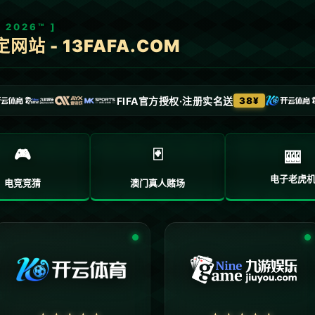
足联
法甲
足联
法甲
欧洲
足联
法昆多-冈萨雷斯，后者今夏回尤文.
444
2025-07-22 10:30:28
常常牵动着俱乐部和球迷的心。随着2023年夏季转会期的临
息引起了广泛关注爱游戏官方网站。这位年轻才俊将在本赛
展的热议。
文前景分析**
。然而，据来自意大利媒体《米兰体育报》的最新消息，费