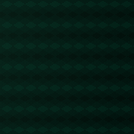
的
最新文章
CBA常规赛第十一轮补
赛上海对阵新疆赛前分
训
2026-04-21
141
析.
会
爱游戏官方网站：[运动
一起赢]全国短道速滑冠
2026-04-21
141
成
军赛在内
球
“曼联校长应该被捕” –
斯科特·麦克托米尼如何
2026-04-20
151
证明
的
8000萬歐年薪三年合同
望
吉達聯合正式報價薩拉
2026-04-20
151
赫！.