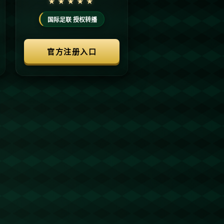
的
爱游戏登录入口：法国超级杯｜登贝
4
莱补时绝杀 巴黎1比0挫摩纳哥夺冠.
欧联杯｜拉齐奥提前晋16强 15队至
5
不
少获附加赛资格.
赛
爱游戏：意甲 ｜ 拉齐奥1比1战平科
6
莫 125周年庆典遗憾收场.
考
津媒：U20国足大比分负全北，但球
7
团
员们不屈不挠的精神值得肯定.
的
爱游戏官网：刘丁硕谈“偷笑门”：未
8
控制好自身言行，但绝对没有笑樊振
东.
历
长