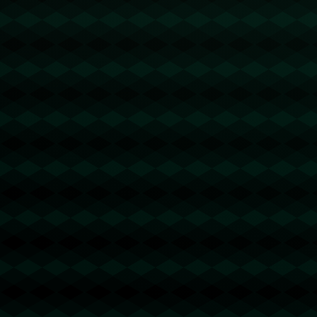
CBA常规赛第十一轮补赛上海对阵新疆
爱游戏官方
赛前分析.
速滑冠军赛
920
2026 / 04 / 21
904
发表评论