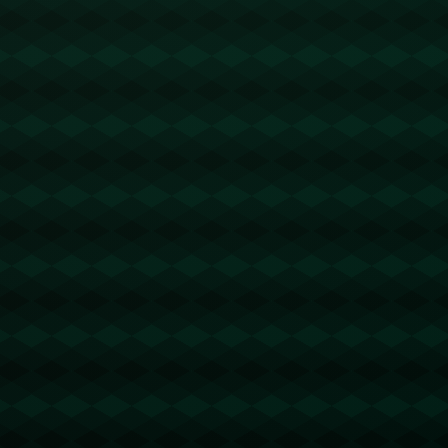
章，于2025-07-22，由
Tzpv0IqhdPujG85b
发表，共 109
如有疑问，请联系我们
5.html
下一篇:
 冬
经理球员赶紧抛吧，电费时代要结束了？16亮39回复.
.