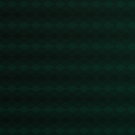
提供了一个良好的平台。此外，尤文的竞技环境
成功贡献力量。
在冈萨雷斯重返尤文后，球队或会根据他在费耶
练和比赛，他有望证明自己的实力。在此过程中
得到更多的比赛机会，并有可能在意甲赛场上展
**案例分析**：尤文图斯曾在类似情况下成功
长，并在防守中扮演了重要角色。他的成功经验
队作出实质性贡献。专家预测，冈萨雷斯有机会
**结语**：费耶诺德不买断冈萨雷斯的决定不
重要性。对于冈萨雷斯而言，重返尤文图斯或许
在不久的将来成为足坛的新星。