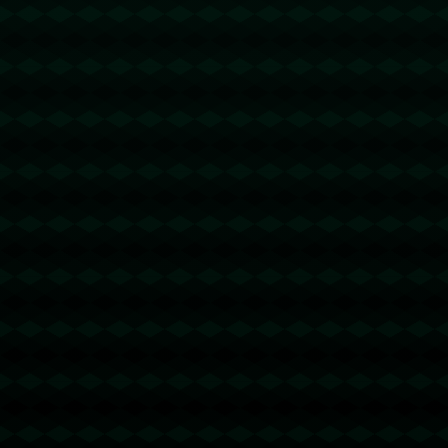
900
2026 / 04 / 21
“曼联校长应该被捕” – 斯科特·麦克托米尼如何证明老板是错误
的，并成为那不勒斯的“新马拉多纳”.
924
2026 / 04 / 20