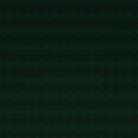
加激烈。例如，灰熊队虽然输给了湖人，但他们仍有
机会进入排名前三。然而，他们必须提高自己的稳定
性，减少不必要的失误，以便在接下来的比赛中取得
更好的成绩。灰熊目前的排名示意着他们的潜力，但
同时他们也面临着巨大的压力，需要持续保持状态和
斗志。
除此之外，还有像太阳、独行侠、勇士等球队，它们
之间的胜场差距极小，使每场比赛都变得异常重要。**
勇士队，尽管经历了一段低迷期，但随着伤员的逐渐
恢复和球队默契的提升，他们重新找到了前进的方向
**。勇士需要利用这些机会缩小与前列球队的差距，力
争在季后赛前的排名中站稳脚跟。