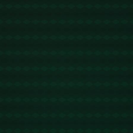
在这样的竞争环境下，球队管理层和教练组需要不断
调整策略。对于战术安排和球员使用，任何一个错误
都可能导致球队在排名上的滑坡。策略制定不仅要考
虑球队的内在特点，还要预判对手的变化和其他球队
的表现。
**这种排名紧密相连的局势提醒每支队伍，即便是小的
失误也会带来深远影响**。每场比赛的胜负不仅是球队
赛季初始目标的体现，更是对球员心理素质和团队凝
聚力的考验。为了在竞争中脱颖而出，各球队需要在
训练中持续发力，提升体能和技术，并在比赛中展示
出最好的自己。
综上所述，湖人赢灰熊后的西部最新排名并不仅仅是