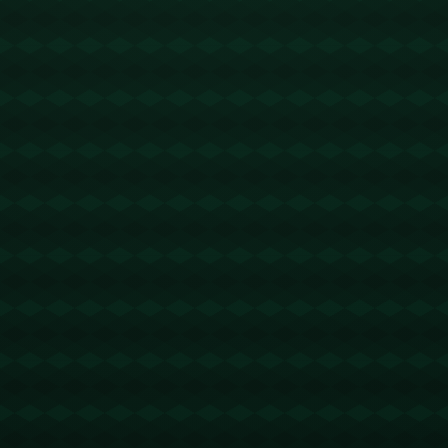
几个数字的变动，而是一个充满挑战和机遇的竞技
场。面对即将到来的比赛，每支球队都需要卯足干
劲，为季后赛名额奋战，不仅要打破“顺子”局势，更要
为自己的球迷交出满意的答卷。
版权声明：
本站文章如无特别标注，均为本站原创文
章，于2025-07-08，由
Tzpv0IqhdPujG85b
发表，共
994个字。
转载请注明出处：
Tzpv0IqhdPujG85b，如有疑问，请
联系我们
本文地址：
https://www.yanjiewy.com/post/393.html
分享：