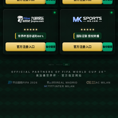
赛席位的争夺增添了一丝悬念爱游戏平台。那么，这
种局势会对各支球队产生怎样的影响呢？让我们来深
入探讨。
首先，湖人战胜灰熊的比赛无疑是一场焦点战。这场
胜利不仅是湖人赢得的关键战役，也使得他们在整体
排名中占据了更加有利的位置。**湖人队的表现再度印
证了他们在关键时刻的能力**，使球迷们对他们的季后
赛前景充满期待。湖人队通过这场胜利巩固了自身的
排名，同时影响到了其他竞争对手，尤其是那些在争
夺季后赛席位的团队。
值得注意的是，“顺子”局势也意味着球队之间的竞争更