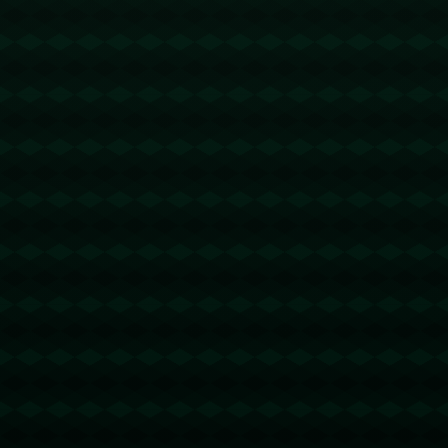
CBA常规赛第十一轮补赛上海对阵新疆赛前分析.
920
2026 / 04 / 21
爱游戏官方网站：[运动一起赢]全国短道速滑冠军赛在内蒙古