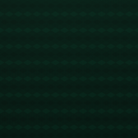
团队的未来发展。通过马祖拉的陈述可以预见，塔图
姆正以最专业的态度、最先进的技术、最全面的方案
来迎接他的健康归来。而这也为凯尔特人队的未来打
上了一抹亮丽的色彩。球迷们可以期待在不久的将来
重新看到塔图姆在球场上的风采。
版权声明：
本站文章如无特别标注，均为本站原创文
章，于2025-06-23，由
Tzpv0IqhdPujG85b
发表，共
1009个字。
转载请注明出处：
Tzpv0IqhdPujG85b，如有疑问，请
联系我们
本文地址：
https://www.yanjiewy.com/post/360.html